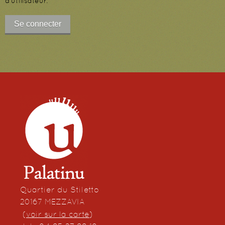
d'utilisateur.
Quartier du Stiletto
20167 MEZZAVIA
(
voir sur la carte
)