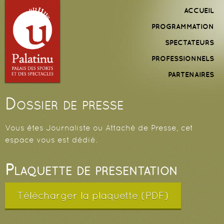
Aller au
Menu
ACCUEIL
contenu
principal
PROGRAMMATION
principal
SPECTATEURS
PROFESSIONNELS
PARTENAIRES
Dossier de presse
Vous êtes Journaliste ou Attaché de Presse, cet
espace vous est dédié.
Plaquette de présentation
Télécharger la plaquette (PDF)