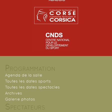
Programmation
Agenda de la salle
Toutes les dates sports
Toutes les dates spectacles
Archives
Galerie photos
Spectateurs