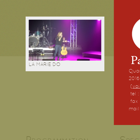
LA MARIE DO
Quar
201
(
voi
tel 
fax 
mail
Programmation
Spec