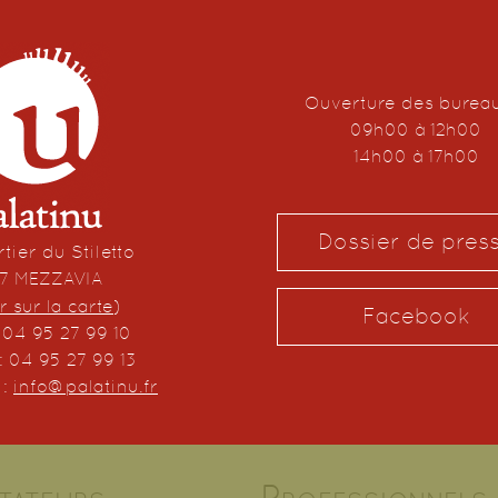
Ouverture des burea
09h00 à 12h00
14h00 à 17h00
Dossier de pres
tier du Stiletto
67 MEZZAVIA
r sur la carte
)
Facebook
: 04 95 27 99 10
: 04 95 27 99 13
 :
info@palatinu.fr
tateurs
Professionnels