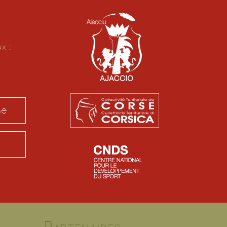
ux :
se
Partenaires