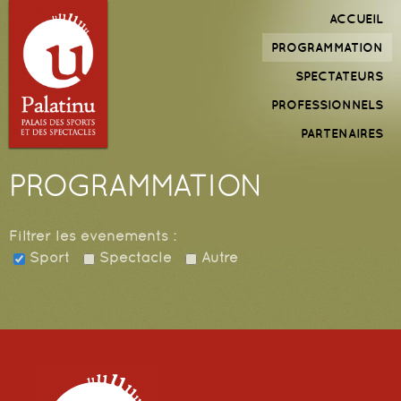
Aller au
Menu
ACCUEIL
contenu
principal
PROGRAMMATION
principal
SPECTATEURS
PROFESSIONNELS
PARTENAIRES
PROGRAMMATION
Filtrer les événements :
Sport
Spectacle
Autre