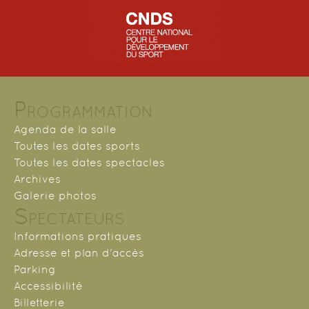
Programmation
Agenda de la salle
Toutes les dates sports
Toutes les dates spectacles
Archives
Galerie photos
Spectateurs
Informations pratiques
Adresse et plan d'accès
Parking
Accessibilité
Billetterie