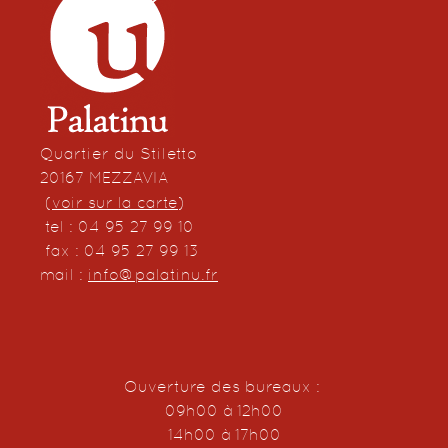
Quartier du Stiletto
20167 MEZZAVIA
(
voir sur la carte
)
tel : 04 95 27 99 10
fax : 04 95 27 99 13
mail :
info@palatinu.fr
Ouverture des bureaux :
09h00 à 12h00
14h00 à 17h00