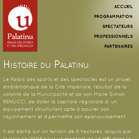
Aller au
Menu
ACCUEIL
contenu
principal
PROGRAMMATION
principal
SPECTATEURS
PROFESSIONNELS
PARTENAIRES
Histoire du Palatinu
Le Palais des sports et des spectacles est un projet
emblématique de la Cité Impériale, résultat de la
volonté de la Municipalité et de son Maire Simon
RENUCCI, de doter la capitale régionale d’ un
équipement structurant apte à assurer son
rayonnement et à permettre son épanouissement.
Il est édifié sur un terrain de 6 hectares, acquis par
la Ville en 2003 pour un montant de 1,8 M€, dans le