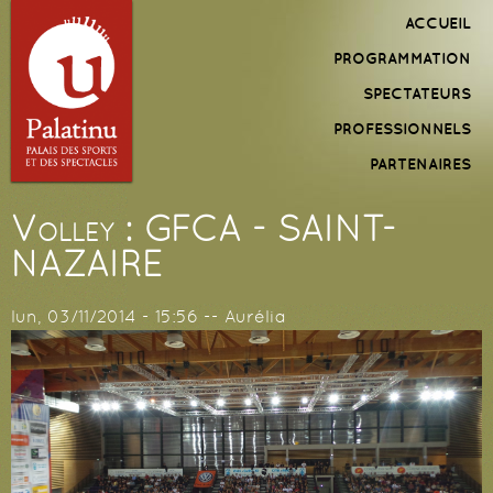
Aller au
Menu
ACCUEIL
contenu
principal
PROGRAMMATION
principal
SPECTATEURS
PROFESSIONNELS
PARTENAIRES
Volley : GFCA - SAINT-
NAZAIRE
lun, 03/11/2014 - 15:56
--
Aurélia