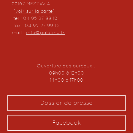
20167 MEZZAVIA
(
voir sur la carte
)
tel : 04 95 27 99 10
fax : 04 95 27 99 13
mail :
info@palatinu.fr
Ouverture des bureaux :
09h00 à 12h00
14h00 à 17h00
Dossier de presse
Facebook