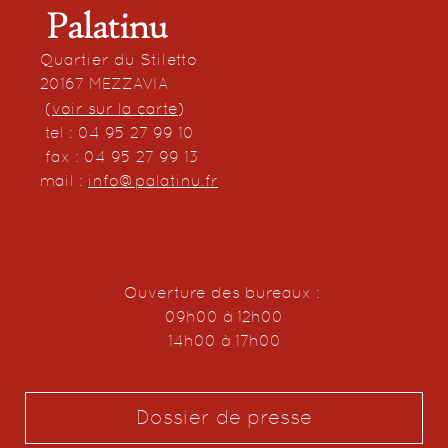
Quartier du Stiletto
20167 MEZZAVIA
(
voir sur la carte
)
tel : 04 95 27 99 10
fax : 04 95 27 99 13
mail :
info@palatinu.fr
Ouverture des bureaux :
09h00 à 12h00
14h00 à 17h00
Dossier de presse