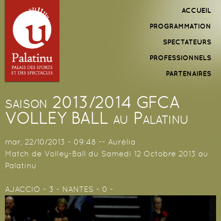
Aller au
Menu
ACCUEIL
contenu
principal
PROGRAMMATION
principal
SPECTATEURS
PROFESSIONNELS
PARTENAIRES
saison 2013/2014 GFCA
VOLLEY BALL au Palatinu
mar, 22/10/2013 - 09:48
--
Aurélia
Match de Volley-Ball du Samedi 12 Octobre 2013 au
Palatinu
AJACCIO - 3 - NANTES - 0 -