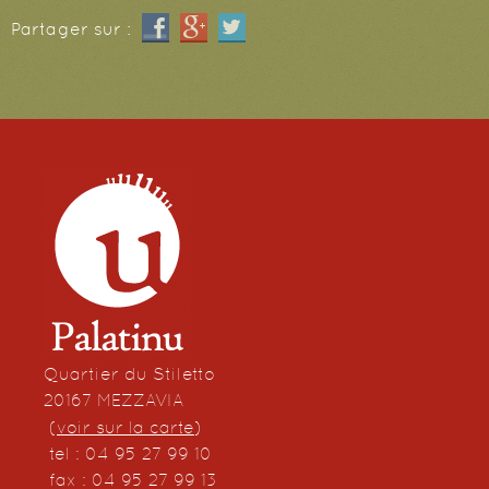
Partager sur :
Quartier du Stiletto
20167 MEZZAVIA
(
voir sur la carte
)
tel : 04 95 27 99 10
fax : 04 95 27 99 13