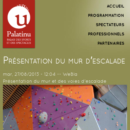
Aller au
Menu
ACCUEIL
contenu
principal
PROGRAMMATION
principal
SPECTATEURS
PROFESSIONNELS
PARTENAIRES
Présentation du mur d'escalade
mar, 27/08/2013 - 12:04
--
WeBla
Présentation du mur et des voies d'escalade