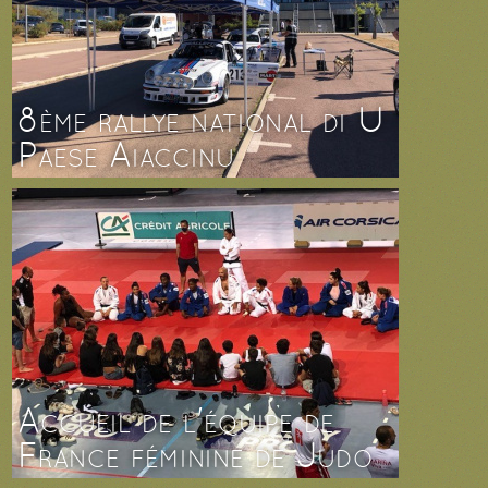
8ème rallye national di U
Paese Aiaccinu
Accueil de l'équipe de
France féminine de Judo