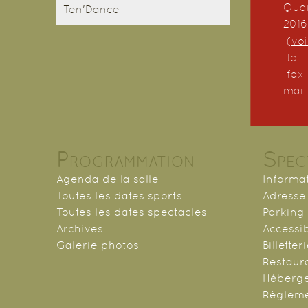
Quar
Ten'Dance
201
(
voi
tel 
fax 
mail
Programmation
Spec
Agenda de la salle
Informa
Toutes les dates sports
Adresse 
Toutes les dates spectacles
Parking
Archives
Accessib
Galerie photos
Billetter
Restaur
Héberg
Règlem