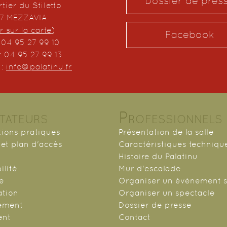
Dossier de pres
tier du Stiletto
67 MEZZAVIA
r sur la carte
)
Facebook
: 04 95 27 99 10
: 04 95 27 99 13
 :
info@palatinu.fr
tateurs
Professionnels
tions pratiques
Présentation de la salle
et plan d'accès
Caractéristiques techniqu
Histoire du Palatinu
ilité
Mur d'escalade
ie
Organiser un événement s
ation
Organiser un spectacle
ement
Dossier de presse
ent
Contact