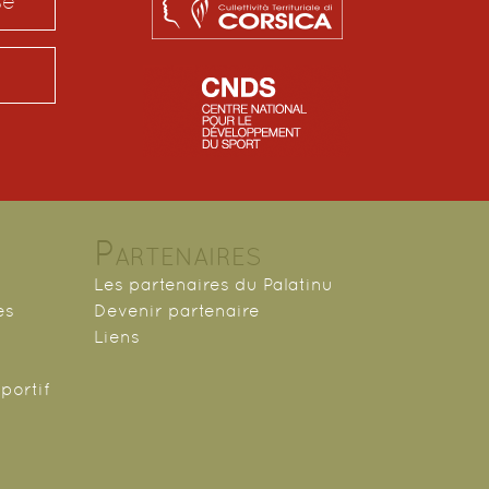
se
Partenaires
Les partenaires du Palatinu
es
Devenir partenaire
Liens
portif