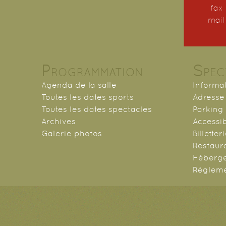
fax 
mail
Programmation
Spec
Agenda de la salle
Informa
Toutes les dates sports
Adresse 
Toutes les dates spectacles
Parking
Archives
Accessib
Galerie photos
Billetter
Restaur
Héberg
Règlem