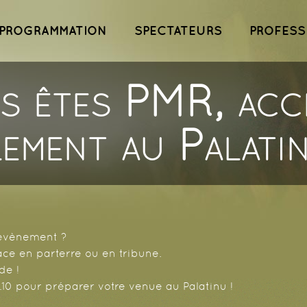
ipal
Aller au
contenu
PROGRAMMATION
SPECTATEURS
PROFESS
principal
s êtes PMR, acc
lement au Palatin
 évènement ?
ace en parterre ou en tribune.
de !
.10 pour préparer votre venue au Palatinu !