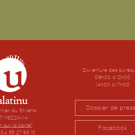
Ouverture des burea
09h00 à 12h00
14h00 à 17h00
Dossier de pres
tier du Stiletto
67 MEZZAVIA
r sur la carte
)
Facebook
: 04 95 27 99 10