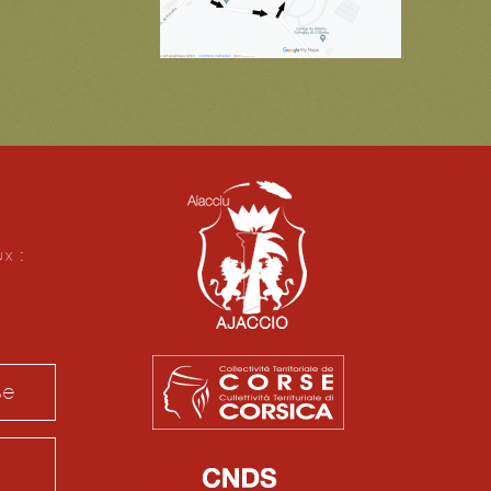
ux :
se