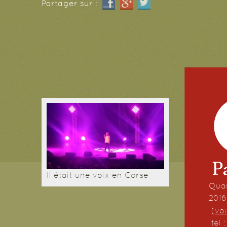
Partager sur :
Il était une voix en Corse
Quar
201
(
voi
tel 