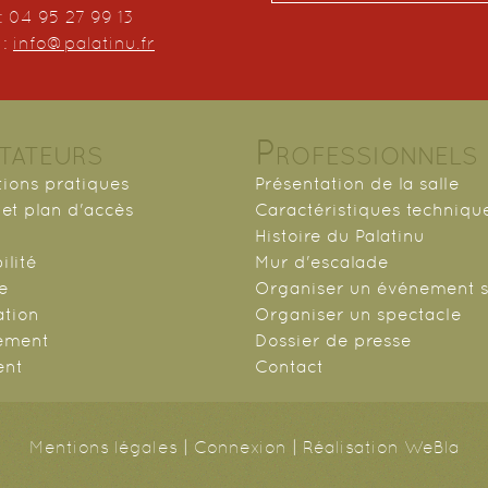
: 04 95 27 99 13
 :
info@palatinu.fr
tateurs
Professionnels
tions pratiques
Présentation de la salle
et plan d'accès
Caractéristiques techniqu
Histoire du Palatinu
ilité
Mur d'escalade
ie
Organiser un événement s
ation
Organiser un spectacle
ement
Dossier de presse
ent
Contact
Mentions légales
|
Connexion
|
Réalisation WeBla