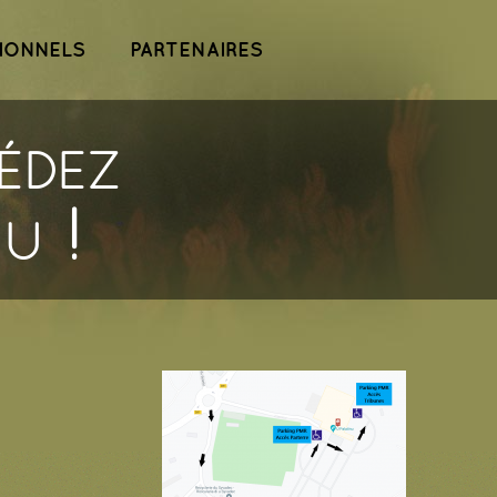
IONNELS
PARTENAIRES
édez
u !