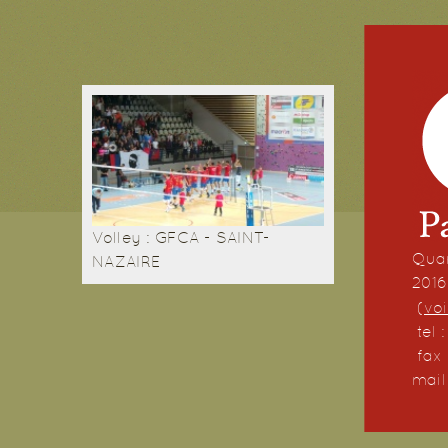
Volley : GFCA - SAINT-
Quar
NAZAIRE
201
(
voi
tel 
fax 
mail