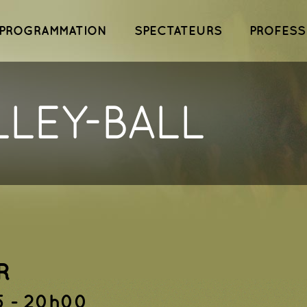
ipal
Aller au
contenu
PROGRAMMATION
SPECTATEURS
PROFESS
principal
LEY-BALL
R
5 - 20h00