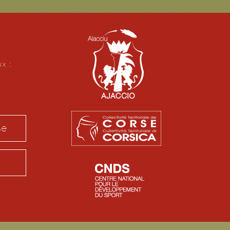
ux :
se